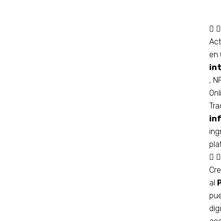
Act
en 
in
, N
Onl
Tr
in
ing
pla
Cre
al
pu
dig