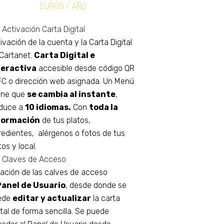
EUROS / AÑO
Activación Carta Digital
ivación de la cuenta y la Carta Digital
Cartanet.
Carta Digital e
teractiva
accesible desde código QR
FC o dirección web asignada. Un Menú
ine que
se cambia al instante
,
aduce a
10 idiomas.
Con
toda la
formación
de tus platos,
redientes, alérgenos o fotos de tus
tos y local.
Claves de Acceso
ación de las calves de acceso
Panel de Usuario
, desde donde se
ede
editar y actualizar
la carta
ital de forma sencilla. Se puede