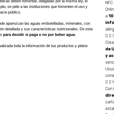
medida no afecta solo a la hostelería. Las entidades públicas deben fomentar, obligadas por la misma ley, el 
NFC 
plo, se pide a las instituciones que fomenten el uso y 
Onli
acio público.
a
10
inf
nde aparezcan las aguas embotelladas, minerales, con 
alér
ón detallada y sus características nutricionales. De esta 
s 
para decidir si paga o no por beber agua
. 
Crea
 siempre tendrás actualizada toda la información de tus productos y platos 
de 
y ac
senc
Usua
cone
Con 
dir
cart
esta