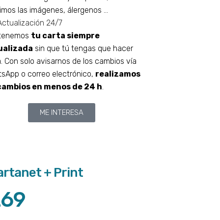
uimos las imágenes, álergenos …
Actualización 24/7
tenemos
tu carta siempre
ualizada
sin que tú tengas que hacer
. Con solo avisarnos de los cambios vía
sApp o correo electrónico,
realizamos
 cambios en menos de 24 h
.
ME INTERESA
artanet + Print
269