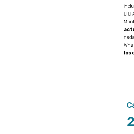
incl
Man
act
nada
What
los
C