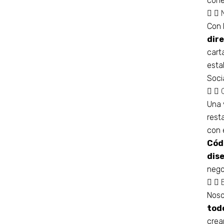
cone
Con 
dir
cart
esta
Soci
Una 
rest
con 
Cód
dis
nego
Noso
tod
crea