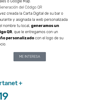
ales o Google Map.
Generación del Código QR
vez creada la Carta Digital de su bar o
aurante y asignada la web personalizada
el nombre tu local,
generamos un
igo QR
, que le entregamos con un
eño personalizado
con el logo de su
cio.
ME INTERESA
rtanet +
19