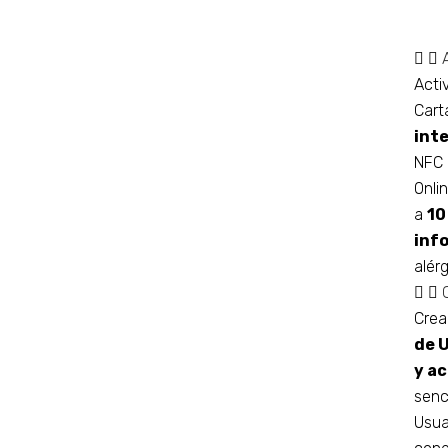
Acti
Cart
int
NFC 
Onli
a
10
inf
alér
Crea
de 
y ac
senc
Usua