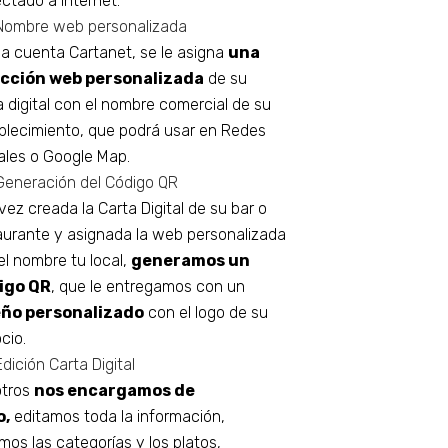
ctado a Internet.
Nombre web personalizada
la cuenta Cartanet, se le asigna
una
ección web personalizada
de su
a digital con el nombre comercial de su
blecimiento, que podrá usar en Redes
ales o Google Map.
Generación del Código QR
vez creada la Carta Digital de su bar o
aurante y asignada la web personalizada
el nombre tu local,
generamos un
igo QR
, que le entregamos con un
eño personalizado
con el logo de su
cio.
Edición Carta Digital
tros
nos encargamos de
o,
editamos toda la información,
mos las categorías y los platos,