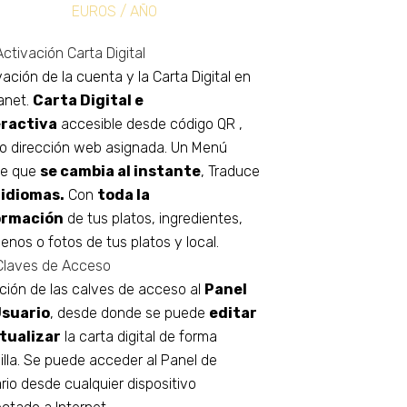
EUROS / AÑO
Activación Carta Digital
vación de la cuenta y la Carta Digital en
anet.
Carta Digital e
eractiva
accesible desde código QR ,
o dirección web asignada. Un Menú
ne que
se cambia al instante
, Traduce
 idiomas.
Con
toda la
ormación
de tus platos, ingredientes,
genos o fotos de tus platos y local.
Claves de Acceso
ción de las calves de acceso al
Panel
Usuario
, desde donde se puede
editar
tualizar
la carta digital de forma
illa. Se puede acceder al Panel de
rio desde cualquier dispositivo