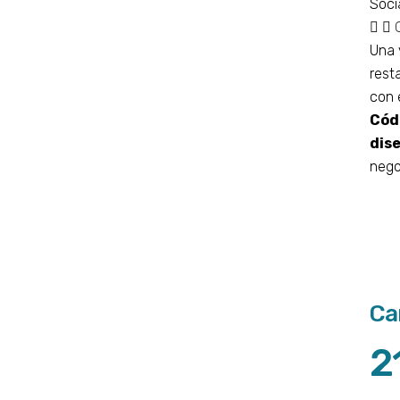
Soci
Una 
rest
con 
Cód
dis
nego
Ca
2